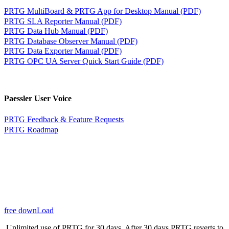
PRTG MultiBoard & PRTG App for Desktop Manual (PDF)
PRTG SLA Reporter Manual (PDF)
PRTG Data Hub Manual (PDF)
PRTG Database Observer Manual (PDF)
PRTG Data Exporter Manual (PDF)
PRTG OPC UA Server Quick Start Guide (PDF)
Paessler User Voice
PRTG Feedback & Feature Requests
PRTG Roadmap
free downLoad
Unlimited use of PRTG for 30 days. After 30 days PRTG reverts to