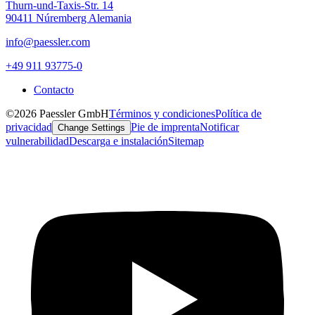
Thurn-und-Taxis-Str. 14
90411 Núremberg Alemania
info@paessler.com
+49 911 93775-0
Contacto
©2026 Paessler GmbH
Términos y condiciones
Política de
privacidad
Pie de imprenta
Notificar
Change Settings
vulnerabilidad
Descarga e instalación
Sitemap