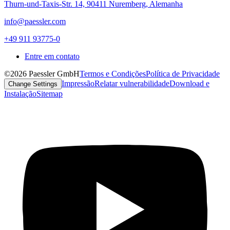
Thurn-und-Taxis-Str. 14, 90411 Nuremberg, Alemanha
info@paessler.com
+49 911 93775-0
Entre em contato
©2026 Paessler GmbH
Termos e Condições
Política de Privacidade
Impressão
Relatar vulnerabilidade
Download e
Change Settings
Instalação
Sitemap