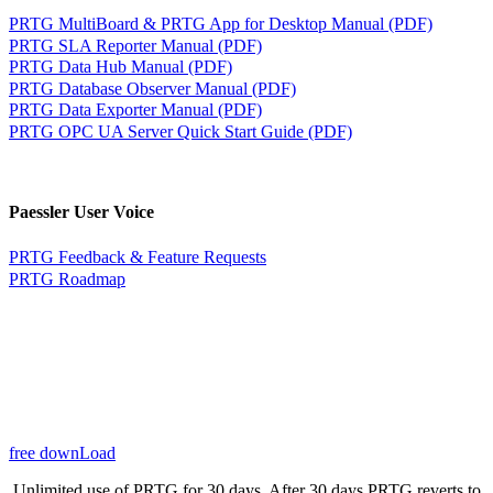
PRTG MultiBoard & PRTG App for Desktop Manual (PDF)
PRTG SLA Reporter Manual (PDF)
PRTG Data Hub Manual (PDF)
PRTG Database Observer Manual (PDF)
PRTG Data Exporter Manual (PDF)
PRTG OPC UA Server Quick Start Guide (PDF)
Paessler User Voice
PRTG Feedback & Feature Requests
PRTG Roadmap
free downLoad
Unlimited use of PRTG for 30 days. After 30 days PRTG reverts to