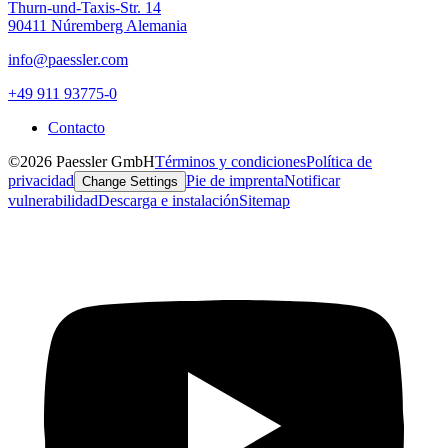
Thurn-und-Taxis-Str. 14
90411 Núremberg Alemania
info@paessler.com
+49 911 93775-0
Contacto
©2026 Paessler GmbH
Términos y condiciones
Política de
privacidad
Pie de imprenta
Notificar
Change Settings
vulnerabilidad
Descarga e instalación
Sitemap