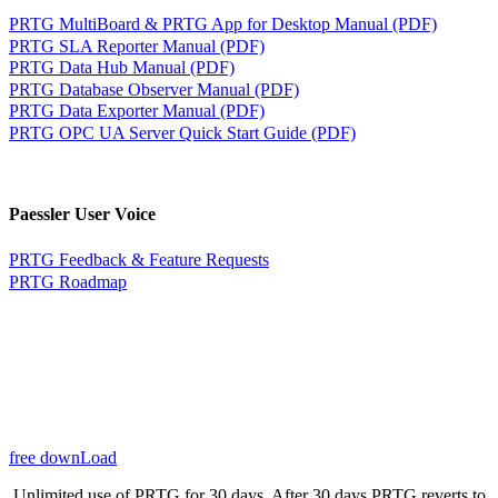
PRTG MultiBoard & PRTG App for Desktop Manual (PDF)
PRTG SLA Reporter Manual (PDF)
PRTG Data Hub Manual (PDF)
PRTG Database Observer Manual (PDF)
PRTG Data Exporter Manual (PDF)
PRTG OPC UA Server Quick Start Guide (PDF)
Paessler User Voice
PRTG Feedback & Feature Requests
PRTG Roadmap
free downLoad
Unlimited use of PRTG for 30 days. After 30 days PRTG reverts to