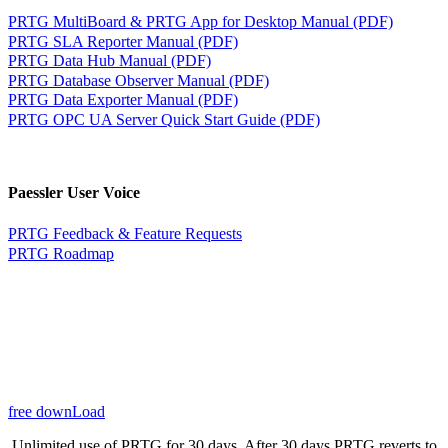
PRTG MultiBoard & PRTG App for Desktop Manual (PDF)
PRTG SLA Reporter Manual (PDF)
PRTG Data Hub Manual (PDF)
PRTG Database Observer Manual (PDF)
PRTG Data Exporter Manual (PDF)
PRTG OPC UA Server Quick Start Guide (PDF)
Paessler User Voice
PRTG Feedback & Feature Requests
PRTG Roadmap
free downLoad
Unlimited use of PRTG for 30 days. After 30 days PRTG reverts to