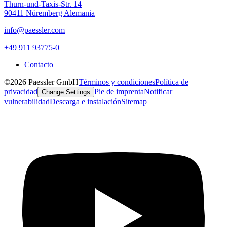
Thurn-und-Taxis-Str. 14
90411 Núremberg Alemania
info@paessler.com
+49 911 93775-0
Contacto
©2026 Paessler GmbH
Términos y condiciones
Política de
privacidad
Pie de imprenta
Notificar
Change Settings
vulnerabilidad
Descarga e instalación
Sitemap