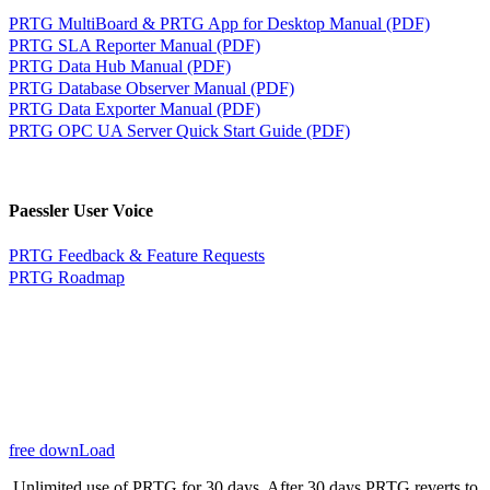
PRTG MultiBoard & PRTG App for Desktop Manual (PDF)
PRTG SLA Reporter Manual (PDF)
PRTG Data Hub Manual (PDF)
PRTG Database Observer Manual (PDF)
PRTG Data Exporter Manual (PDF)
PRTG OPC UA Server Quick Start Guide (PDF)
Paessler User Voice
PRTG Feedback & Feature Requests
PRTG Roadmap
free downLoad
Unlimited use of PRTG for 30 days. After 30 days PRTG reverts to