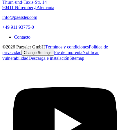
Thurn-und-Taxis-Str. 14
90411 Núremberg Alemania
info@paessler.com
+49 911 93775-0
Contacto
©2026 Paessler GmbH
Términos y condiciones
Política de
privacidad
Pie de imprenta
Notificar
Change Settings
vulnerabilidad
Descarga e instalación
Sitemap