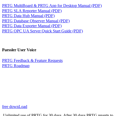
PRTG MultiBoard & PRTG App for Desktop Manual (PDF)
PRTG SLA Reporter Manual (PDF)
PRTG Data Hub Manual (PDF)
PRTG Database Observer Manual (PDF)
PRTG Data Exporter Manual (PDF)
PRTG OPC UA Server Quick Start Guide (PDF)
Paessler User Voice
PRTG Feedback & Feature Requests
PRTG Roadmap
free downLoad
Unlimited use of PRTG for 30 days. After 30 days PRTG reverts to