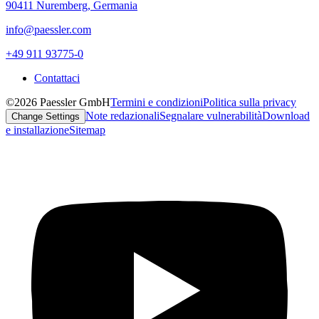
90411 Nuremberg, Germania
info@paessler.com
+49 911 93775-0
Contattaci
©2026 Paessler GmbH
Termini e condizioni
Politica sulla privacy
Note redazionali
Segnalare vulnerabilità
Download
Change Settings
e installazione
Sitemap