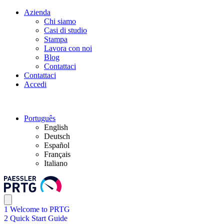
Azienda
Chi siamo
Casi di studio
Stampa
Lavora con noi
Blog
Contattaci
Contattaci
Accedi
Português
English
Deutsch
Español
Français
Italiano
1 Welcome to PRTG
2 Quick Start Guide