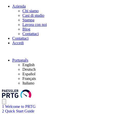
Azienda
Chi siamo
Casi di studio
Stampa
Lavora con noi
Blog
Contattaci
Contattaci
Accedi
Português
English
Deutsch
Español
Français
Italiano
1 Welcome to PRTG
2 Quick Start Guide