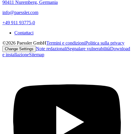
90411 Nuremberg, Germania
info@paessler.com
+49 911 93775-0
Contattaci
©2026 Paessler GmbH
Termini e condizioni
Politica sulla privacy
Note redazionali
Segnalare vulnerabilità
Download
Change Settings
e installazione
Sitemap