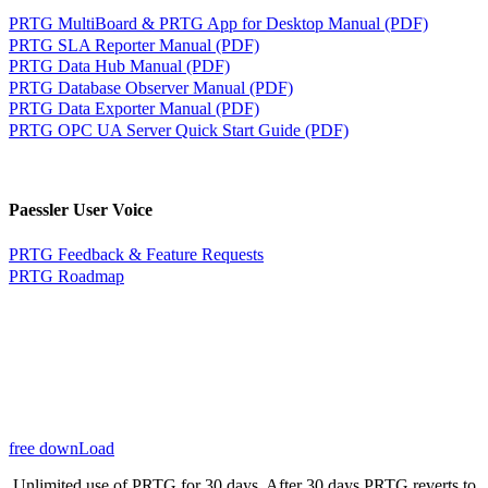
PRTG MultiBoard & PRTG App for Desktop Manual (PDF)
PRTG SLA Reporter Manual (PDF)
PRTG Data Hub Manual (PDF)
PRTG Database Observer Manual (PDF)
PRTG Data Exporter Manual (PDF)
PRTG OPC UA Server Quick Start Guide (PDF)
Paessler User Voice
PRTG Feedback & Feature Requests
PRTG Roadmap
free downLoad
Unlimited use of PRTG for 30 days. After 30 days PRTG reverts to