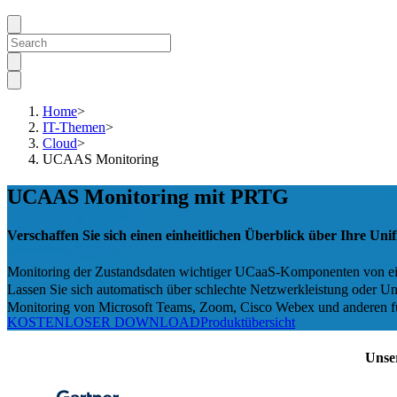
Home
>
IT-Themen
>
Cloud
>
UCAAS Monitoring
UCAAS Monitoring mit PRTG
Verschaffen Sie sich einen einheitlichen Überblick über Ihre Un
Monitoring der Zustandsdaten wichtiger UCaaS-Komponenten von e
Lassen Sie sich automatisch über schlechte Netzwerkleistung oder U
Monitoring von Microsoft Teams, Zoom, Cisco Webex und anderen fü
KOSTENLOSER DOWNLOAD
Produktübersicht
Unse