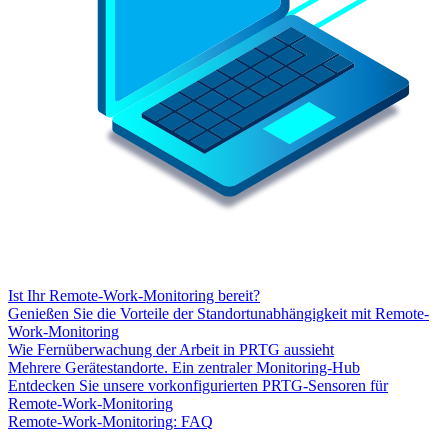
Ist Ihr Remote-Work-Monitoring bereit?
Genießen Sie die Vorteile der Standortunabhängigkeit mit Remote-
Work-Monitoring
Wie Fernüberwachung der Arbeit in PRTG aussieht
Mehrere Gerätestandorte. Ein zentraler Monitoring-Hub
Entdecken Sie unsere vorkonfigurierten PRTG-Sensoren für
Remote-Work-Monitoring
Remote-Work-Monitoring: FAQ