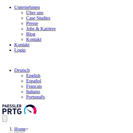
Unternehmen
Über uns
Case Studies
Presse
Jobs & Karriere
Blog
Kontakt
Kontakt
Login
Deutsch
English
Español
Français
Italiano
Português
Home
>