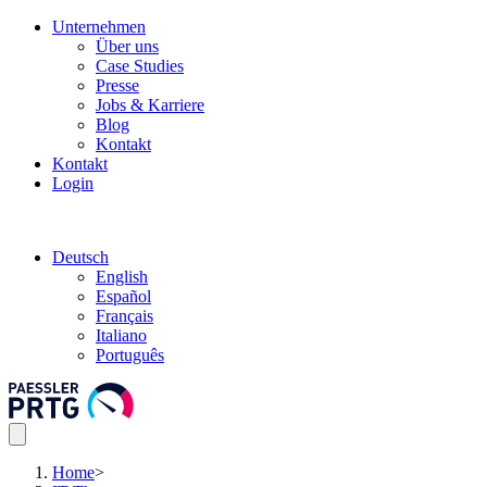
Unternehmen
Über uns
Case Studies
Presse
Jobs & Karriere
Blog
Kontakt
Kontakt
Login
Deutsch
English
Español
Français
Italiano
Português
Home
>