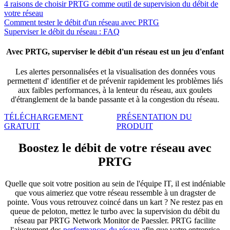
4 raisons de choisir PRTG comme outil de supervision du débit de
votre réseau
Comment tester le débit d'un réseau avec PRTG
Superviser le débit du réseau : FAQ
Avec PRTG, superviser le débit d'un réseau est un jeu d'enfant
Les alertes personnalisées et la visualisation des données vous
permettent d'
identifier
et de prévenir rapidement les problèmes liés
aux faibles performances, à la lenteur du réseau, aux goulets
d'étranglement de la bande passante et à la congestion du réseau.
TÉLÉCHARGEMENT
PRÉSENTATION DU
GRATUIT
PRODUIT
Boostez le débit de votre réseau avec
PRTG
Quelle que soit votre position au sein de l'équipe IT, il est indéniable
que vous aimeriez que votre réseau ressemble à un dragster de
pointe. Vous vous retrouvez coincé dans un kart ? Ne restez pas en
queue de peloton, mettez le turbo avec la supervision du débit du
réseau par PRTG Network Monitor de Paessler. PRTG facilite
l'ajustement des
performances du réseau
afin que votre entreprise