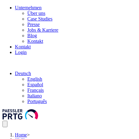
Unternehmen
Über uns
Case Studies
Presse
Jobs & Karriere
Blog
Kontakt
Kontakt
Login
Deutsch
English
Español
Français
Italiano
Português
Home
>