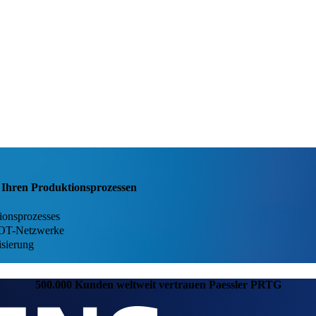
n Ihren Produktionsprozessen
ionsprozesses
d OT-Netzwerke
isierung
500.000 Kunden weltweit vertrauen Paessler PRTG