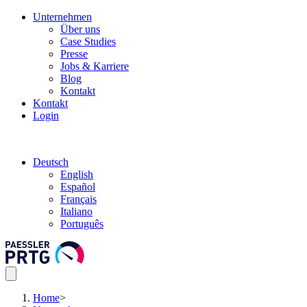
Unternehmen
Über uns
Case Studies
Presse
Jobs & Karriere
Blog
Kontakt
Kontakt
Login
Deutsch
English
Español
Français
Italiano
Português
Home
>