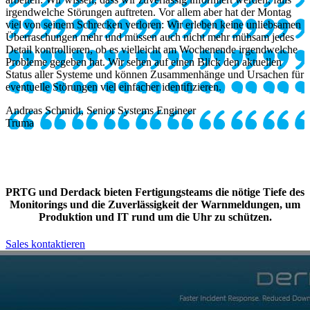
irgendwelche Störungen auftreten. Vor allem aber hat der Montag
viel von seinem Schrecken verloren: Wir erleben keine unliebsamen
Überraschungen mehr und müssen auch nicht mehr mühsam jedes
Detail kontrollieren, ob es vielleicht am Wochenende irgendwelche
Probleme gegeben hat. Wir sehen auf einen Blick den aktuellen
Status aller Systeme und können Zusammenhänge und Ursachen für
eventuelle Störungen viel einfacher identifizieren.
Andreas Schmidt, Senior Systems Engineer
Truma
PRTG und Derdack bieten Fertigungsteams die nötige Tiefe des
Monitorings und die Zuverlässigkeit der Warnmeldungen, um
Produktion und IT rund um die Uhr zu schützen.
Sales kontaktieren