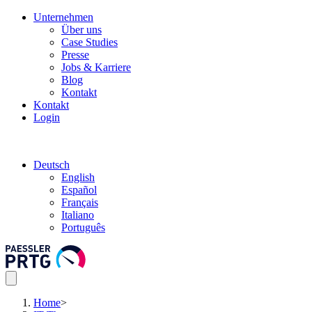
Unternehmen
Über uns
Case Studies
Presse
Jobs & Karriere
Blog
Kontakt
Kontakt
Login
Deutsch
English
Español
Français
Italiano
Português
Home
>