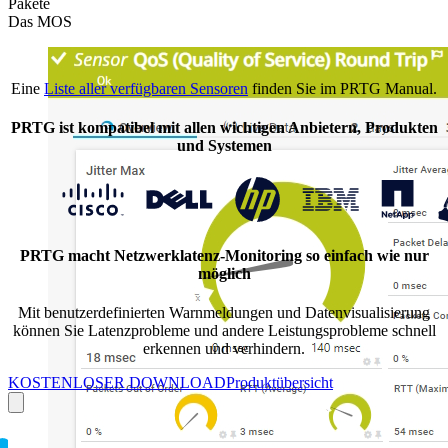
Pakete
Das MOS
Eine
Liste aller verfügbaren Sensoren
finden Sie im PRTG Manual.
PRTG ist kompatibel mit allen wichtigen Anbietern, Produkten
und Systemen
PRTG macht Netzwerklatenz-Monitoring so einfach wie nur
möglich
Mit benutzerdefinierten Warnmeldungen und Datenvisualisierung
können Sie Latenzprobleme und andere Leistungsprobleme schnell
erkennen und verhindern.
KOSTENLOSER DOWNLOAD
Produktübersicht