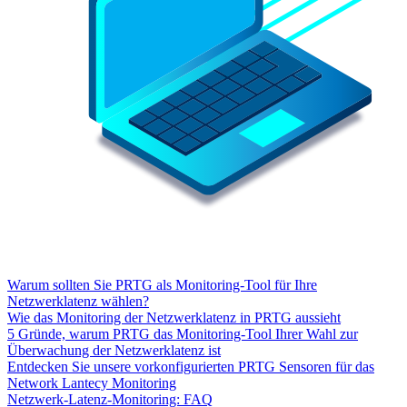
Warum sollten Sie PRTG als Monitoring-Tool für Ihre
Netzwerklatenz wählen?
Wie das Monitoring der Netzwerklatenz in PRTG aussieht
5 Gründe, warum PRTG das Monitoring-Tool Ihrer Wahl zur
Überwachung der Netzwerklatenz ist
Entdecken Sie unsere vorkonfigurierten PRTG Sensoren für das
Network Lantecy Monitoring
Netzwerk-Latenz-Monitoring: FAQ