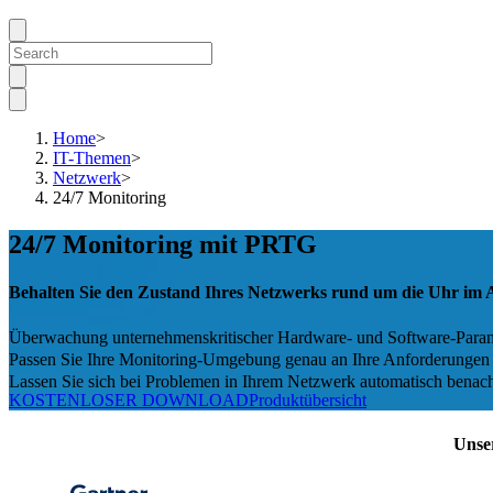
Home
>
IT-Themen
>
Netzwerk
>
24/7 Monitoring
24/7 Monitoring mit PRTG
Behalten Sie den Zustand Ihres Netzwerks rund um die Uhr im 
Überwachung unternehmenskritischer Hardware- und Software-Param
Passen Sie Ihre Monitoring-Umgebung genau an Ihre Anforderungen
Lassen Sie sich bei Problemen in Ihrem Netzwerk automatisch benach
KOSTENLOSER DOWNLOAD
Produktübersicht
Unse