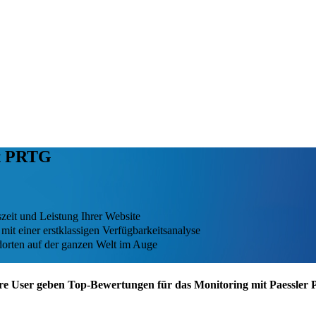
it PRTG
szeit und Leistung Ihrer Website
it einer erstklassigen Verfügbarkeitsanalyse
dorten auf der ganzen Welt im Auge
re User geben Top-Bewertungen für das Monitoring mit Paessler