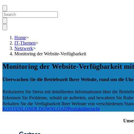
Home
>
IT-Themen
>
Netzwerk
>
Monitoring der Website-Verfügbarkeit
Monitoring der Website-Verfügbarkeit m
Überwachen Sie die Betriebszeit Ihrer Website, rund um die Uhr
Reduzieren Sie Stress mit detaillierten Informationen über die Betrieb
Erkennen Sie Probleme, sobald sie auftreten, und bewahren Sie Ruhe m
Behalten Sie die Verfügbarkeit Ihrer Website von verschiedenen Stan
KOSTENLOSER DOWNLOAD
Produktübersicht
Unse