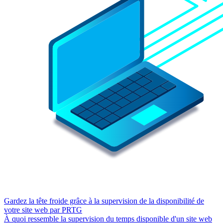
Gardez la tête froide grâce à la supervision de la disponibilité de
votre site web par PRTG
À quoi ressemble la supervision du temps disponible d'un site web