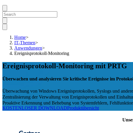
Home
>
IT-Themen
>
Anwendungen
>
Ereignisprotokoll-Monitoring
Ereignisprotokoll-Monitoring mit PRTG
Überwachen und analysieren Sie kritische Ereignisse im Protoko
Überwachung von Windows Ereignisprotokollen, Syslogs und anderen
Zentralisierung der Verwaltung von Ereignisprotokollen und Einhaltu
Proaktive Erkennung und Behebung von Systemfehlern, Fehlfunktion
KOSTENLOSER DOWNLOAD
Produktübersicht
Unse