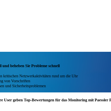
ll und beheben Sie Probleme schnell
 kritischen Netzwerkaktivitäten rund um die Uhr
ng von Vorschriften
en und Sicherheitsproblemen
re User geben Top-Bewertungen für das Monitoring mit Paessler