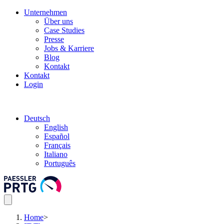
Unternehmen
Über uns
Case Studies
Presse
Jobs & Karriere
Blog
Kontakt
Kontakt
Login
Deutsch
English
Español
Français
Italiano
Português
Home
>