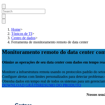
Home
>
Tópicos de TI
>
Centro de dados
>
Ferramenta de monitoramento remoto de data center
Monitoramento remoto do data center c
Otimize as operações de seu data center com dados em tempo rea
Monitore a infraestrutura remota usando os protocolos padrão do 
Configure alertas com limites personalizados para detectar problema
Obtenha dados em tempo real de todos os sistemas para um gerenciam
DOWNLOAD GRÁTIS
RESUMO DO PRODUTO
Nossos usuá