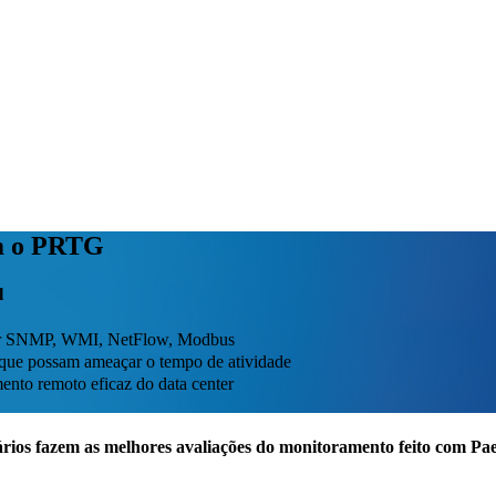
om o PRTG
l
setor SNMP, WMI, NetFlow, Modbus
s que possam ameaçar o tempo de atividade
ento remoto eficaz do data center
rios fazem as melhores avaliações do monitoramento feito com P