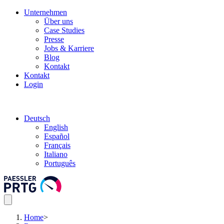
Unternehmen
Über uns
Case Studies
Presse
Jobs & Karriere
Blog
Kontakt
Kontakt
Login
Deutsch
English
Español
Français
Italiano
Português
Home
>