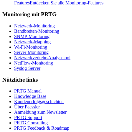
Features
Entdecken Sie alle Monitoring-Features
Monitoring mit PRTG
Netzwerk-Monitoring
Bandbreiten-Monitoring
SNMP-Monitoring
Netzwerk-Mapping
Wi-Fi-Monitoring
Server-Monitoring
Netzwerkverkehr-Analysetool
NetFlow-Monitoring
Syslog-Server
Nützliche links
PRTG Manual
Knowledge Base
Kundenerfolgsgeschichten
Über Paessler
Anmeldung zum Newsletter
PRTG Support
PRTG Consulting
PRTG Feedback & Roadmap