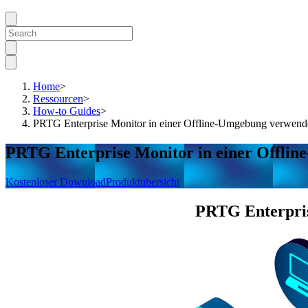
Home
>
Ressourcen
>
How-to Guides
>
PRTG Enterprise Monitor in einer Offline-Umgebung verwende
PRTG Enterprise Monitor in einer Offlin
Kostenloser Download
Produktübersicht
PRTG Enterprise