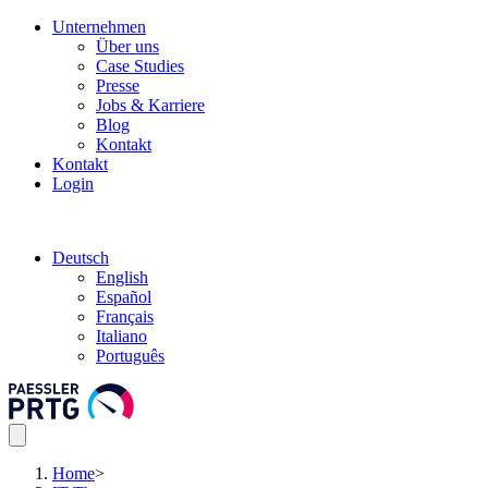
Unternehmen
Über uns
Case Studies
Presse
Jobs & Karriere
Blog
Kontakt
Kontakt
Login
Deutsch
English
Español
Français
Italiano
Português
Home
>