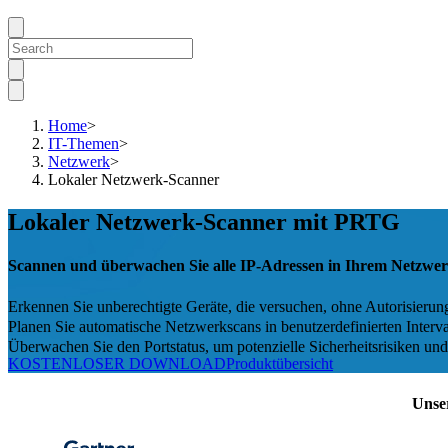
Home
>
IT-Themen
>
Netzwerk
>
Lokaler Netzwerk-Scanner
Lokaler Netzwerk-Scanner mit PRTG
Scannen und überwachen Sie alle IP-Adressen in Ihrem Netzwer
Erkennen Sie unberechtigte Geräte, die versuchen, ohne Autorisierun
Planen Sie automatische Netzwerkscans in benutzerdefinierten Inter
Überwachen Sie den Portstatus, um potenzielle Sicherheitsrisiken und 
KOSTENLOSER DOWNLOAD
Produktübersicht
Unse