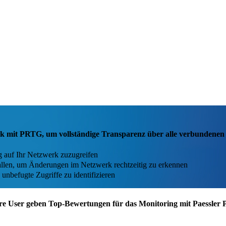
k mit PRTG, um vollständige Transparenz über alle verbundenen 
g auf Ihr Netzwerk zuzugreifen
vallen, um Änderungen im Netzwerk rechtzeitig zu erkennen
unbefugte Zugriffe zu identifizieren
re User geben Top-Bewertungen für das Monitoring mit Paessler