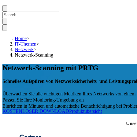
Home
>
IT-Themen
>
Netzwerk
>
Netzwerk-Scanning
Netzwerk-Scanning mit PRTG
Schnelles Aufspüren von Netzwerksicherheits- und Leistungspr
Überwachen Sie alle wichtigen Metriken Ihres Netzwerks von einem 
Passen Sie Ihre Monitoring-Umgebung an
Einrichten in Minuten und automatische Benachrichtigung bei Probl
KOSTENLOSER DOWNLOAD
Produktübersicht
Unse