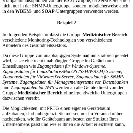
Kompatibilitätsoptionen von der ESXi-Gruppe, da SNMP-Sensoren
nicht nur in der SNMP-Untergruppe, sondern möglicherweise auch
in den
WBEM-
und
SOAP
-Untergruppen verwendet werden.
Beispiel 2
Im folgenden Beispiel umfasst die Gruppe
Medizinischer Bereich
verschiedene Monitoring-Technologien von verschiedenen
Anbietern des Gesundheitssektors.
Da diese Gruppe von unabhängigen Systemadministratoren geleitet
wird, ist sie eine recht unabhängige Gruppe im Gerätebaum.
Einstellungen wie
Zugangsdaten für Windows-Systeme
,
Zugangsdaten für Linux/Solaris/MacOS (SSH/WBEM)-Systeme
,
Zugangsdaten für VMware/XenServer
,
Zugangsdaten für SNMP-
Systeme
,
Zugangsdaten für Managementsysteme von Datenbanken
und
Zugangsdaten für AWS
werden an alle Geräte direkt von der
Gruppe
Medizinischer Bereich
ohne irgendwelche Untergruppen
dazwischen vererbt.
Die Möglichkeiten, mit PRTG einen eigenen Gerätebaum
aufzubauen, sind unbegrenzt. Sie müssen nur im Voraus darüber
nachdenken, wie Ihr Gerätebaum am besten zur Struktur Ihres
Unternehmens passt und wie er Ihnen die Arbeit erleichtern kann.