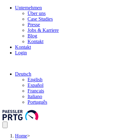
Unternehmen
Über uns
Case Studies
Presse
Jobs & Karriere
Blog
Kontakt
Kontakt
Login
Deutsch
English
Español
Français
Italiano
Português
Home
>