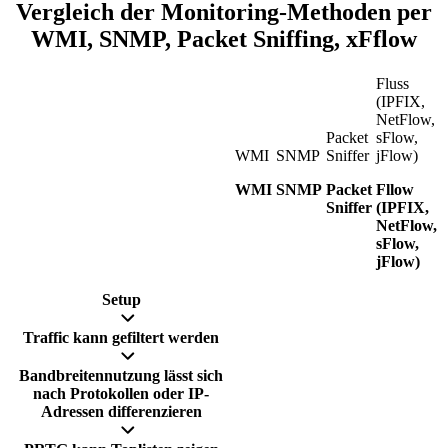
Vergleich der Monitoring-Methoden per
WMI, SNMP, Packet Sniffing, xFflow
Fluss
(IPFIX,
NetFlow,
Packet
sFlow,
WMI
SNMP
Sniffer
jFlow)
WMI
SNMP
Packet
Fllow
Sniffer
(IPFIX,
NetFlow,
sFlow,
jFlow)
Setup
Traffic kann gefiltert werden
Bandbreitennutzung lässt sich
nach Protokollen oder IP-
Adressen differenzieren