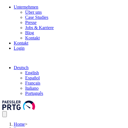
Unternehmen
Über uns
Case Studies
Presse
Jobs & Karriere
Blog
Kontakt
Kontakt
Login
Deutsch
English
Español
Français
Italiano
Português
Home
>