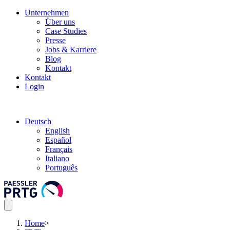
Unternehmen
Über uns
Case Studies
Presse
Jobs & Karriere
Blog
Kontakt
Kontakt
Login
Deutsch
English
Español
Français
Italiano
Português
Home
>