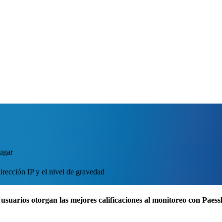
lugar
irección IP y el nivel de gravedad
usuarios otorgan las mejores calificaciones al monitoreo con Pae