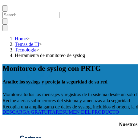
Home
>
Temas de TI
>
Tecnología
>
Herramienta de monitoreo de syslog
Monitoreo de syslog con PRTG
Analice los syslogs y proteja la seguridad de su red
Monitorea todos los mensajes y registros de tu sistema desde un solo 
Recibe alertas sobre errores del sistema y amenazas a la seguridad
Recopila una amplia gama de datos de syslog, incluidos el origen, la d
DESCARGA GRATUITA
RESUMEN DEL PRODUCTO
Nuestros 