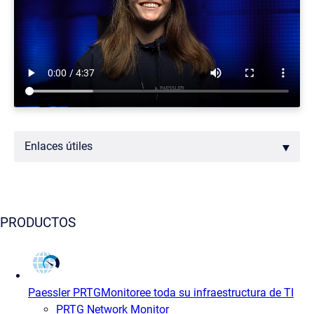
Enlaces útiles
PRODUCTOS
Paessler PRTG
Monitoree toda su infraestructura de TI
PRTG Network Monitor