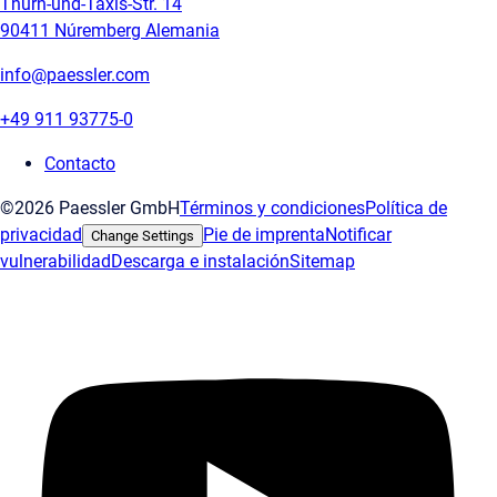
Thurn-und-Taxis-Str. 14
90411 Núremberg Alemania
info@paessler.com
+49 911 93775-0
Contacto
©2026 Paessler GmbH
Términos y condiciones
Política de
privacidad
Pie de imprenta
Notificar
Change Settings
vulnerabilidad
Descarga e instalación
Sitemap