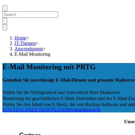
Home
>
IT-Themen
>
Anwendungen
>
E-Mail Monitoring
E-Mail Monitoring mit PRTG
Genießen Sie zuverlässige E-Mail-Dienste und gesunde Mailserve
Prüfen Sie die Verfügbarkeit und Antwortzeit Ihrer Mailserver
Monitoring der geschäftlichen E-Mail-Aktivitäten und der E-Mail-Zus
Prüfen Sie den Inhalt von E-Mails, die von Backup-Software und 
KOSTENLOSER DOWNLOAD
Produktübersicht
Unse