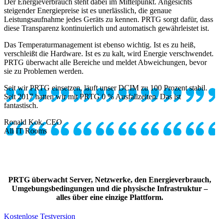
Der Energieverbrauch steht dabei im Mittelpunkt. Angesichts
steigender Energiepreise ist es unerlässlich, die genaue
Leistungsaufnahme jedes Geräts zu kennen. PRTG sorgt dafür, dass
diese Transparenz kontinuierlich und automatisch gewährleistet ist.
Das Temperaturmanagement ist ebenso wichtig. Ist es zu heiß,
verschleißt die Hardware. Ist es zu kalt, wird Energie verschwendet.
PRTG überwacht alle Bereiche und meldet Abweichungen, bevor
sie zu Problemen werden.
Seit wir PRTG einsetzen, läuft unser DCIM zu 100 Prozent stabil.
Seit 2017 hatten wir mit PRTG 0 % Ausfallzeiten. Das ist
fantastisch.
Ronald Kok, CEO
All IT Rooms
PRTG überwacht Server, Netzwerke, den Energieverbrauch,
Umgebungsbedingungen und die physische Infrastruktur –
alles über eine einzige Plattform.
Kostenlose Testversion