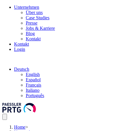
Unternehmen
Über uns
Case Studies
Presse
Jobs & Karriere
Blog
Kontakt
Kontakt
Login
Deutsch
English
Español
Français
Italiano
Português
Home
>