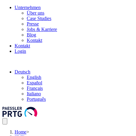
Unternehmen
Über uns
Case Studies
Presse
Jobs & Karriere
Blog
Kontakt
Kontakt
Login
Deutsch
English
Español
Français
Italiano
Português
Home
>