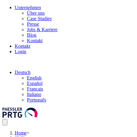
Unternehmen
Über uns
Case Studies
Presse
Jobs & Karriere
Blog
Kontakt
Kontakt
Login
Deutsch
English
Español
Français
Italiano
Português
Home
>