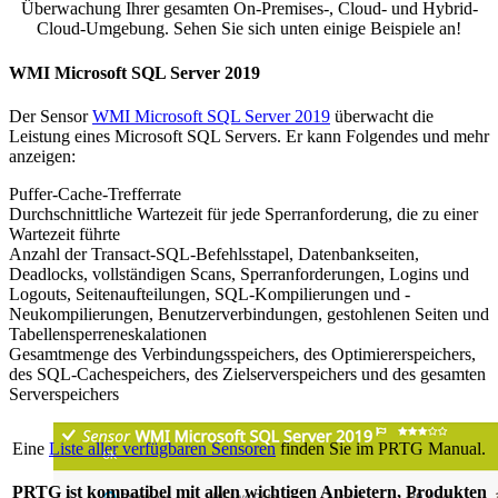
Überwachung Ihrer gesamten On-Premises-, Cloud- und Hybrid-
Cloud-Umgebung. Sehen Sie sich unten einige Beispiele an!
WMI Microsoft SQL Server 2019
Der Sensor
WMI Microsoft SQL Server 2019
überwacht die
Leistung eines Microsoft SQL Servers. Er kann Folgendes und mehr
anzeigen:
Puffer-Cache-Trefferrate
Durchschnittliche Wartezeit für jede Sperranforderung, die zu einer
Wartezeit führte
Anzahl der Transact-SQL-Befehlsstapel, Datenbankseiten,
Deadlocks, vollständigen Scans, Sperranforderungen, Logins und
Logouts, Seitenaufteilungen, SQL-Kompilierungen und -
Neukompilierungen, Benutzerverbindungen, gestohlenen Seiten und
Tabellensperreneskalationen
Gesamtmenge des Verbindungsspeichers, des Optimiererspeichers,
des SQL-Cachespeichers, des Zielserverspeichers und des gesamten
Serverspeichers
Eine
Liste aller verfügbaren Sensoren
finden Sie im PRTG Manual.
PRTG ist kompatibel mit allen wichtigen Anbietern, Produkten