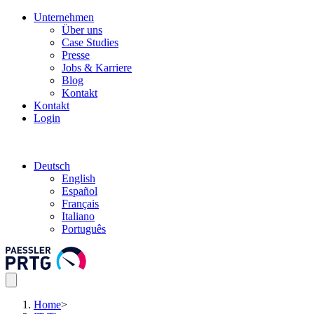
Unternehmen
Über uns
Case Studies
Presse
Jobs & Karriere
Blog
Kontakt
Kontakt
Login
Deutsch
English
Español
Français
Italiano
Português
Home
>