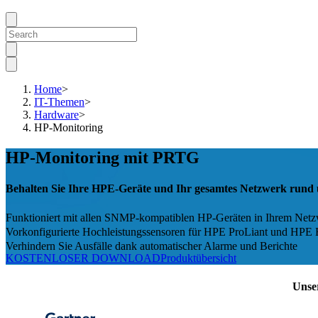
Home
>
IT-Themen
>
Hardware
>
HP-Monitoring
HP-Monitoring mit PRTG
Behalten Sie Ihre HPE-Geräte und Ihr gesamtes Netzwerk rund 
Funktioniert mit allen SNMP-kompatiblen HP-Geräten in Ihrem Net
Vorkonfigurierte Hochleistungssensoren für HPE ProLiant und HPE
Verhindern Sie Ausfälle dank automatischer Alarme und Berichte
KOSTENLOSER DOWNLOAD
Produktübersicht
Unse