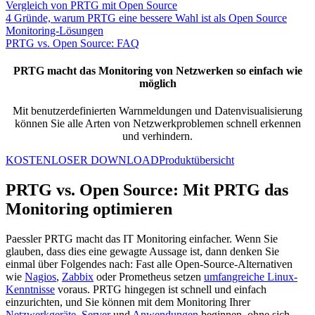
Vergleich von PRTG mit Open Source
4 Gründe, warum PRTG eine bessere Wahl ist als Open Source
Monitoring-Lösungen
PRTG vs. Open Source: FAQ
PRTG macht das Monitoring von Netzwerken so einfach wie
möglich
Mit benutzerdefinierten Warnmeldungen und Datenvisualisierung
können Sie alle Arten von Netzwerkproblemen schnell erkennen
und verhindern.
KOSTENLOSER DOWNLOAD
Produktübersicht
PRTG vs. Open Source: Mit PRTG das
Monitoring optimieren
Paessler PRTG macht das IT Monitoring einfacher. Wenn Sie
glauben, dass dies eine gewagte Aussage ist, dann denken Sie
einmal über Folgendes nach: Fast alle Open-Source-Alternativen
wie
Nagios
,
Zabbix
oder Prometheus setzen
umfangreiche Linux-
Kenntnisse
voraus. PRTG hingegen ist schnell und einfach
einzurichten, und Sie können mit dem Monitoring Ihrer
Netzwerkgeräte
,
Server
und
Anwendungen
beginnen, ohne sich