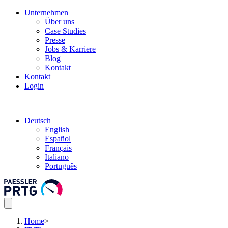
Unternehmen
Über uns
Case Studies
Presse
Jobs & Karriere
Blog
Kontakt
Kontakt
Login
Deutsch
English
Español
Français
Italiano
Português
Home
>