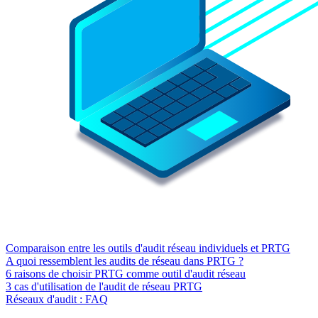
Comparaison entre les outils d'audit réseau individuels et PRTG
A quoi ressemblent les audits de réseau dans PRTG ?
6 raisons de choisir PRTG comme outil d'audit réseau
3 cas d'utilisation de l'audit de réseau PRTG
Réseaux d'audit : FAQ