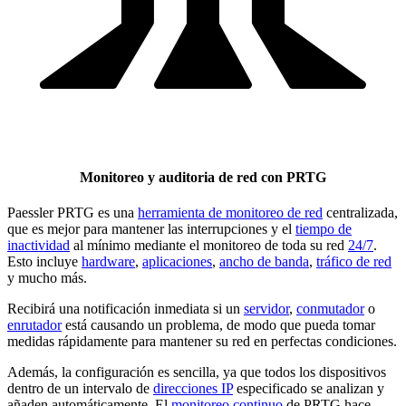
Monitoreo y auditoria de red con PRTG
Paessler PRTG es una
herramienta de monitoreo de red
centralizada,
que es mejor para mantener las interrupciones y el
tiempo de
inactividad
al mínimo mediante el monitoreo de toda su red
24/7
.
Esto incluye
hardware
,
aplicaciones
,
ancho de banda
,
tráfico de red
y mucho más.
Recibirá una notificación inmediata si un
servidor
,
conmutador
o
enrutador
está causando un problema, de modo que pueda tomar
medidas rápidamente para mantener su red en perfectas condiciones.
Además, la configuración es sencilla, ya que todos los dispositivos
dentro de un intervalo de
direcciones IP
especificado se analizan y
añaden automáticamente. El
monitoreo continuo
de PRTG hace