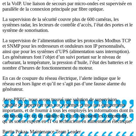
et la VoIP. Une liaison de secours par micro-ondes est supervisée en
parallèle de la connexion principale par fibre optique.
La supervision de la sécurité couvre plus de 600 caméras, les
systèmes radar, les lecteurs de contrôle d’accès, l’état des portes et le
système de sonorisation.
La supervision de l’alimentation utilise les protocoles Modbus TCP
et SNMP pour les redresseurs et onduleurs non IP personnalisés,
ainsi que pour les systèmes d’UPS (alimentation sans interruption).
Les générateurs font l’objet d’un suivi portant sur le niveau de
carburant, la température, la pression d’huile, l’état des batteries et le
nombre d’heures de fonctionnement du moteur.
En cas de coupure du réseau électrique, l’alerte indique que le
réseau est hors ligne et qu’il ne s’agit pas d’une fausse alarme du
générateur.
Avec PRTG, nous avons trouvé une solution de supervision,
capable de superviser tous nos systèmes et tous nos équipements
importants, et de fournir à tous les employés les informations dont ils
ont besoin – et ce, de manière à ce qu’ils puissent les comprendre,
qu’ils soient experts en IT ou techniciens en alimentation électrique.
Bertin Pokaa, Maintenance Team Leader