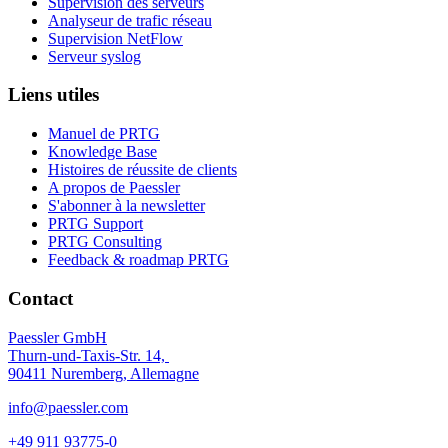
Supervision des serveurs
Analyseur de trafic réseau
Supervision NetFlow
Serveur syslog
Liens utiles
Manuel de PRTG
Knowledge Base
Histoires de réussite de clients
A propos de Paessler
S'abonner à la newsletter
PRTG Support
PRTG Consulting
Feedback & roadmap PRTG
Contact
Paessler GmbH
Thurn-und-Taxis-Str. 14,
90411 Nuremberg, Allemagne
info@paessler.com
+49 911 93775-0