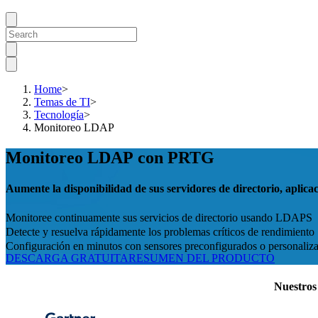
Home
>
Temas de TI
>
Tecnología
>
Monitoreo LDAP
Monitoreo LDAP con PRTG
Aumente la disponibilidad de sus servidores de directorio, aplicac
Monitoree continuamente sus servicios de directorio usando LDAPS
Detecte y resuelva rápidamente los problemas críticos de rendimiento
Configuración en minutos con sensores preconfigurados o personaliz
DESCARGA GRATUITA
RESUMEN DEL PRODUCTO
Nuestros 