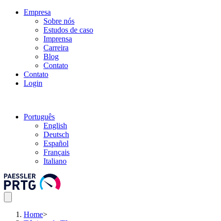
Empresa
Sobre nós
Estudos de caso
Imprensa
Carreira
Blog
Contato
Contato
Login
Português
English
Deutsch
Español
Français
Italiano
Home
>