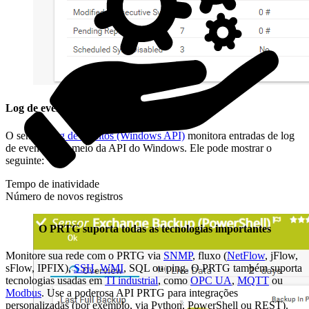
Log de eventos (Windows API)
O sensor
Log de eventos (Windows API)
monitora entradas de log
de eventos por meio da API do Windows. Ele pode mostrar o
seguinte:
Tempo de inatividade
Número de novos registros
O PRTG suporta todas as tecnologias importantes
Monitore sua rede com o PRTG via
SNMP
, fluxo (
NetFlow
, jFlow,
sFlow, IPFIX),
SSH
,
WMI
, SQL ou ping. O PRTG também suporta
tecnologias usadas em
TI industrial
, como
OPC UA
,
MQTT
ou
Modbus
. Use a poderosa API PRTG para integrações
personalizadas (por exemplo, via Python, PowerShell ou REST).