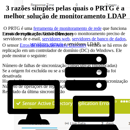
3 razões simples pelas quais o PRTG é a
melhor solução de monitoramento LDAP
O PRTG é uma
ferramenta de monitoramento de rede
que funciona
muito bem em redes distribuídas para o monitoramento preciso de
Erros de replicação Active Directory
servidores de e-mail,
servidores web
,
servidores de banco de dados
,
servidores virtuais
e servidores LDAP.
O sensor
Erros de replicação Active Directory
verifica se há erros de
replicação em um controlador de domínio (DC) do Windows. Ele
pode mostrar o seguinte:
Número de falhas de sincronização consecutivas (modificadas)
Se a origem foi excluída ou se a sincronização programada foi
desativada
Hora da última tentativa de sincronização e sucesso da sincronização
Número de operações de replicação pendentes
Resultado da última sincronização