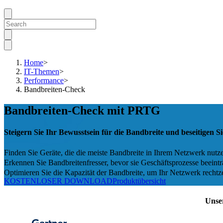
Home
>
IT-Themen
>
Performance
>
Bandbreiten-Check
Bandbreiten-Check mit PRTG
Steigern Sie Ihr Bewusstsein für die Bandbreite und beseitigen 
Finden Sie Geräte, die die meiste Bandbreite in Ihrem Netzwerk nutz
Erkennen Sie Bandbreitenfresser, bevor sie Geschäftsprozesse beeint
Optimieren Sie die Kapazität der Bandbreite, um Ihr Netzwerk rechtze
KOSTENLOSER DOWNLOAD
Produktübersicht
Unse