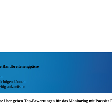
Sie Bandbreitenengpässe
en
rächtigen können
itig aufzurüsten
re User geben Top-Bewertungen für das Monitoring mit Paessler