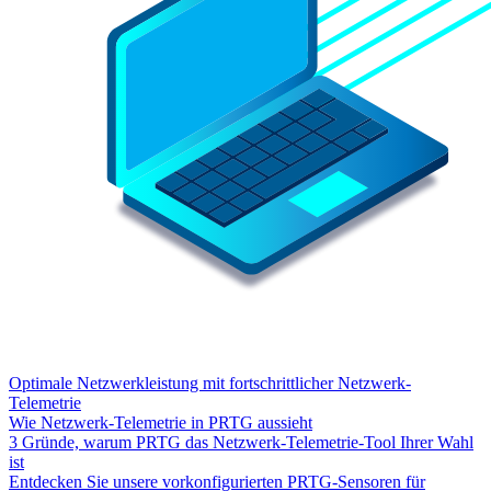
Optimale Netzwerkleistung mit fortschrittlicher Netzwerk-
Telemetrie
Wie Netzwerk-Telemetrie in PRTG aussieht
3 Gründe, warum PRTG das Netzwerk-Telemetrie-Tool Ihrer Wahl
ist
Entdecken Sie unsere vorkonfigurierten PRTG-Sensoren für