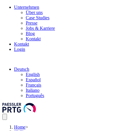
Unternehmen
Über uns
Case Studies
Presse
Jobs & Karriere
Blog
Kontakt
Kontakt
Login
Deutsch
English
Español
Français
Italiano
Português
Home
>