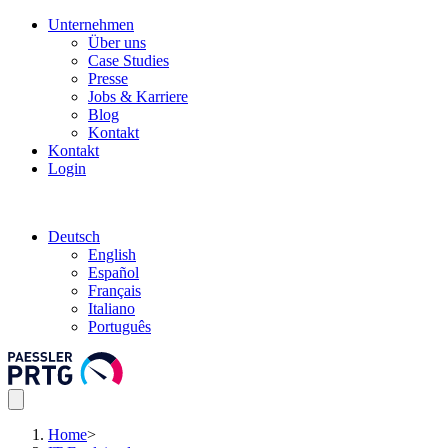
Unternehmen
Über uns
Case Studies
Presse
Jobs & Karriere
Blog
Kontakt
Kontakt
Login
Deutsch
English
Español
Français
Italiano
Português
Home
>