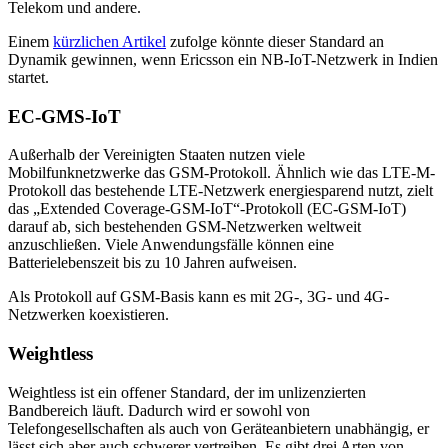
Telekom und andere.
Einem
kürzlichen Artikel
zufolge könnte dieser Standard an
Dynamik gewinnen, wenn Ericsson ein NB-IoT-Netzwerk in Indien
startet.
EC-GMS-IoT
Außerhalb der Vereinigten Staaten nutzen viele
Mobilfunknetzwerke das GSM-Protokoll. Ähnlich wie das LTE-M-
Protokoll das bestehende LTE-Netzwerk energiesparend nutzt, zielt
das „Extended Coverage-GSM-IoT“-Protokoll (EC-GSM-IoT)
darauf ab, sich bestehenden GSM-Netzwerken weltweit
anzuschließen. Viele Anwendungsfälle können eine
Batterielebenszeit bis zu 10 Jahren aufweisen.
Als Protokoll auf GSM-Basis kann es mit 2G-, 3G- und 4G-
Netzwerken koexistieren.
Weightless
Weightless ist ein offener Standard, der im unlizenzierten
Bandbereich läuft. Dadurch wird er sowohl von
Telefongesellschaften als auch von Geräteanbietern unabhängig, er
lässt sich aber auch schwerer vertreiben. Es gibt drei Arten von