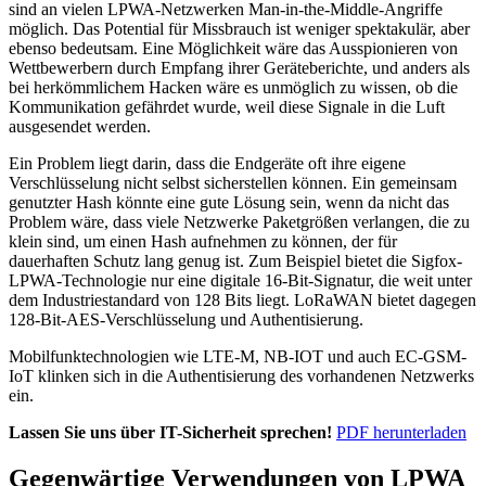
sind an vielen LPWA-Netzwerken Man-in-the-Middle-Angriffe
möglich. Das Potential für Missbrauch ist weniger spektakulär, aber
ebenso bedeutsam. Eine Möglichkeit wäre das Ausspionieren von
Wettbewerbern durch Empfang ihrer Geräteberichte, und anders als
bei herkömmlichem Hacken wäre es unmöglich zu wissen, ob die
Kommunikation gefährdet wurde, weil diese Signale in die Luft
ausgesendet werden.
Ein Problem liegt darin, dass die Endgeräte oft ihre eigene
Verschlüsselung nicht selbst sicherstellen können. Ein gemeinsam
genutzter Hash könnte eine gute Lösung sein, wenn da nicht das
Problem wäre, dass viele Netzwerke Paketgrößen verlangen, die zu
klein sind, um einen Hash aufnehmen zu können, der für
dauerhaften Schutz lang genug ist. Zum Beispiel bietet die Sigfox-
LPWA-Technologie nur eine digitale 16-Bit-Signatur, die weit unter
dem Industriestandard von 128 Bits liegt. LoRaWAN bietet dagegen
128-Bit-AES-Verschlüsselung und Authentisierung.
Mobilfunktechnologien wie LTE-M, NB-IOT und auch EC-GSM-
IoT klinken sich in die Authentisierung des vorhandenen Netzwerks
ein.
Lassen Sie uns über IT-Sicherheit sprechen!
PDF herunterladen
Gegenwärtige Verwendungen von LPWA