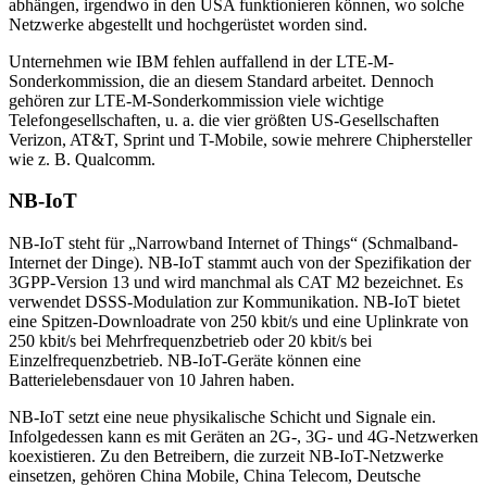
abhängen, irgendwo in den USA funktionieren können, wo solche
Netzwerke abgestellt und hochgerüstet worden sind.
Unternehmen wie IBM fehlen auffallend in der LTE-M-
Sonderkommission, die an diesem Standard arbeitet. Dennoch
gehören zur LTE-M-Sonderkommission viele wichtige
Telefongesellschaften, u. a. die vier größten US-Gesellschaften
Verizon, AT&T, Sprint und T-Mobile, sowie mehrere Chiphersteller
wie z. B. Qualcomm.
NB-IoT
NB-IoT steht für „Narrowband Internet of Things“ (Schmalband-
Internet der Dinge). NB-IoT stammt auch von der Spezifikation der
3GPP-Version 13 und wird manchmal als CAT M2 bezeichnet. Es
verwendet DSSS-Modulation zur Kommunikation. NB-IoT bietet
eine Spitzen-Downloadrate von 250 kbit/s und eine Uplinkrate von
250 kbit/s bei Mehrfrequenzbetrieb oder 20 kbit/s bei
Einzelfrequenzbetrieb. NB-IoT-Geräte können eine
Batterielebensdauer von 10 Jahren haben.
NB-IoT setzt eine neue physikalische Schicht und Signale ein.
Infolgedessen kann es mit Geräten an 2G-, 3G- und 4G-Netzwerken
koexistieren. Zu den Betreibern, die zurzeit NB-IoT-Netzwerke
einsetzen, gehören China Mobile, China Telecom, Deutsche