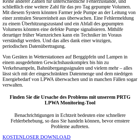
Reihe anderer Zahlen für unterschiedliche Fehlerzustände, und
schließlich eine weitere Zahl für das pro Tag gepumpte Volumen.
Mit diesem System könnten Farmer jede Pumpe an der Leitung von
einer zentralen Steuereinheit aus überwachen. Eine Fehlermeldung
zu einem Überhitzungszustand und ein Abfall des gepumpten
Volumens könnten eine defekte Pumpe signalisieren. Mithilfe
derartiger früher Warnzeichen kann ein Techniker im Voraus
verständigt werden. Und das alles dank einer winzigen,
periodischen Datenübertragung.
Von Geräten in Wetterstationen auf Berggipfeln und Lampen in
einem ausgedehnten Gewächshauskomplex bis hin zu
Verkehrsampeln, Bahnübergangssignalen und vielem mehr – alles
lässt sich mit der eingeschränkten Datenmenge und dem niedrigen
Energiebedarf von LPWA überwachen und in manchen Fällen sogar
verwalten.
Finden Sie die Ursache des Problems mit unserem PRTG
LPWA Monitoring-Tool
Benachrichtigungen in Echtzeit bedeuten eine schnellere
Fehlerbehebung, so dass Sie handeln können, bevor ernstere
Probleme auftreten.
KOSTENLOSER DOWNLOAD