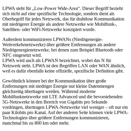
LPWA steht für „Low-Power Wide-Area“. Dieser Begriff bezieht
sich nicht auf eine spezifische Technologie, sondern dient als
Oberbegriff für jedes Netzwerk, das für drahtlose Kommunikation
mit niedrigerer Energie als andere Netzwerke wie Mobilfunk-,
Satelliten- oder WiFi-Netzwerke konzipiert wurde.
Außerdem kommunizieren LPWANs (Niedrigenergie-
Weitverkehrnetzwerke) über größere Entfernungen als andere
Niedrigenergienetzwerke, bei denen zum Beispiel Bluetooth oder
NFC eingesetzt wird.
LPWA wird auch als LPWAN bezeichnet, wobei das N für
Netzwerk steht. LPWA ist den Begriffen LAN oder WAN ähnlich,
weil es dafür ebenfalls keine offizielle, spezifische Definition gibt.
Gewöhnlich können bei der Kommunikation über große
Entfernungen mit niedriger Energie nur kleine Datenmengen
gleichzeitig übertragen werden. Während moderne
Mobilfunknetzwerke mit LTE Advanced und die bevorstehenden
5G-Netzwerke in den Bereich von Gigabits pro Sekunde
vordringen, übertragen LPWA-Netzwerke viel weniger – oft nur ein
paar Kilobits pro Kanal. Auf der anderen Seite können viele LPWA-
Technologien über größere Entfernungen kommunizieren,
manchmal bis zu 800 km oder mehr.