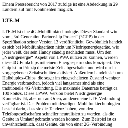
Einem Pressebericht von 2017 zufolge ist eine Abdeckung in 29
Ländern auf fünf Kontinenten möglich.
LTE-M
LTE-M ist eine 4G-Mobilfunktechnologie. Dieser Standard wird
vom „3rd Generation Partnership Project“ (3GPP) in der
Spezifikation seiner Version 13 veröffentlicht. Gewöhnlich handelt
es sich bei Mobilfunkgeräten nicht um Niedrigenergiegeräte, wie
jeder weiß, der sein Handy ständig nachladen muss. Um den
„Niedrigenergie“-Aspekt von LPWA nutzen zu können, werden
diese 4G-Funkchips mit einem Energiesparmodus konzipiert. Der
Chip ist im Prinzip die meiste Zeit abgeschaltet und wird nur in
vorgegebenen Zeitabschnitten aktiviert. Außerdem handelt sich um
Halbduplex-Chips, die sogar im eingeschalteten Zustand weniger
Energie verbrauchen, jedoch viel langsamer sind als eine
traditionelle 4G-Verbindung. Die maximale Datenrate beträgt ca.
100 kbits/s. Diese LPWA-Version bietet Niedrigenergie-
Konnektivität, aber nur an Orten, an denen eine LTE-Verbindung
verfügbar ist. Das Problem mit derartigen Mobilfunktechnologien
besteht darin, dass sie die Tendenz haben, von den
Telefongesellschaften schneller neutralisiert zu werden, als die
Geräte in Umlauf gebracht werden können. Zum Beispiel ist es
unwahrscheinlich, dass Geräte, die von einer 2G-Verbindung