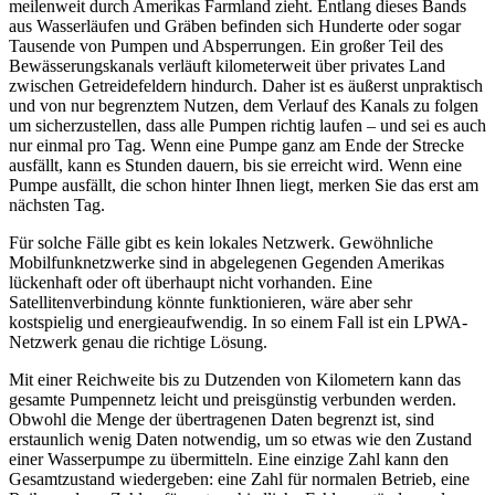
meilenweit durch Amerikas Farmland zieht. Entlang dieses Bands
aus Wasserläufen und Gräben befinden sich Hunderte oder sogar
Tausende von Pumpen und Absperrungen. Ein großer Teil des
Bewässerungskanals verläuft kilometerweit über privates Land
zwischen Getreidefeldern hindurch. Daher ist es äußerst unpraktisch
und von nur begrenztem Nutzen, dem Verlauf des Kanals zu folgen
um sicherzustellen, dass alle Pumpen richtig laufen – und sei es auch
nur einmal pro Tag. Wenn eine Pumpe ganz am Ende der Strecke
ausfällt, kann es Stunden dauern, bis sie erreicht wird. Wenn eine
Pumpe ausfällt, die schon hinter Ihnen liegt, merken Sie das erst am
nächsten Tag.
Für solche Fälle gibt es kein lokales Netzwerk. Gewöhnliche
Mobilfunknetzwerke sind in abgelegenen Gegenden Amerikas
lückenhaft oder oft überhaupt nicht vorhanden. Eine
Satellitenverbindung könnte funktionieren, wäre aber sehr
kostspielig und energieaufwendig. In so einem Fall ist ein LPWA-
Netzwerk genau die richtige Lösung.
Mit einer Reichweite bis zu Dutzenden von Kilometern kann das
gesamte Pumpennetz leicht und preisgünstig verbunden werden.
Obwohl die Menge der übertragenen Daten begrenzt ist, sind
erstaunlich wenig Daten notwendig, um so etwas wie den Zustand
einer Wasserpumpe zu übermitteln. Eine einzige Zahl kann den
Gesamtzustand wiedergeben: eine Zahl für normalen Betrieb, eine