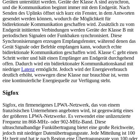
Geräten unterstützt werden. Geräte der Klasse A sind asynchron,
und die Kommunikation beginnt immer mit dem Endgerät. Nach
Senden des Uplinks öffnet sich kurz ein Fenster, in dem Antworten
gesendet werden können, wodurch die Möglichkeit für
bidirektionale Kommunikation geschaffen wird. Zusätzlich zu vom
Endgerät initiierten Verbindungen werden Geräte der Klasse B mit
periodischen Signalen oder Funkbaken synchronisiert. Diese
Synchronisierungen erzeugen Empfangsfenster, während denen das
Gerät Signale oder Befehle empfangen kann, wodurch echte
bidirektionale Kommunikation geschaffen wird. Klasse C geht einen
Schritt weiter und hält einen Empfänger am Endgerät durchgehend
offen. Dadurch wird ein bidirektionaler Kommunikationskanal mit
niedriger
Latenz
ermöglicht. Jedoch wird der Energieverbrauch
deutlich erhöht, weswegen diese Klasse nur brauchbar ist, wenn
eine kontinuierliche Energiequelle zur Verfügung steht.
Sigfox
Sigfox, ein firmeneigenes LPWA-Netzwerk, das von einem
französischen Unternehmen angeboten wird, ist gegenwärtig eines
der größeren LPWA-Netzwerke. Es verwendet eine unlizenzierte
Frequenz im 868-MHz- oder 902-MHz-Band. Diese
ultraschmalbandige Funkübertragung bietet eine große Reichweite,
jedoch mit niedriger Datenübertragungsrate. Jede Mitteilung ist 100
Hz breit und hat je nach Region eine Übertragungsrate von 100 oder