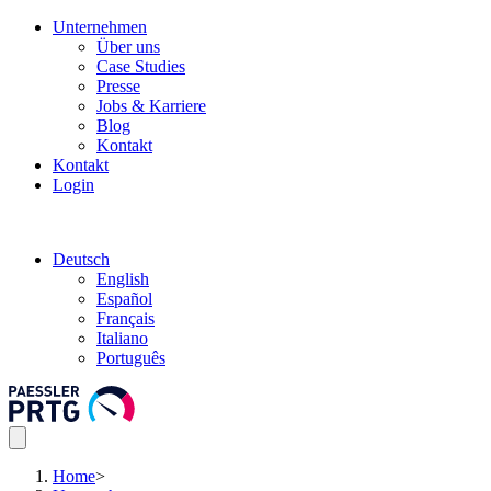
Unternehmen
Über uns
Case Studies
Presse
Jobs & Karriere
Blog
Kontakt
Kontakt
Login
Deutsch
English
Español
Français
Italiano
Português
Home
>