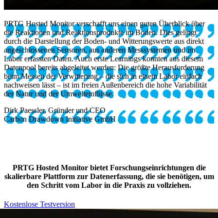
PRTG Hosted Monitor verschafft uns einen guten Überblick über
die Reaktionen und Reaktionsprodukte im Boden. Dies gelingt
durch die Darstellung der Boden- und Witterungswerte aus direkt
angeschlossenen Sensoren, aus anderen Messsystemen und im
Labor erfassten Daten. Auch erste Learnings konnten aus diesem
Datenpool bereits abgeleitet werden: Die größte Herausforderung
beim Messen der Verwitterung – die sich in einem Labor einfach
nachweisen lässt – ist im freien Außenbereich die hohe Variabilität
der Natur und der Umwelteinflüsse.
Dirk Paessler, Gründer und CEO
Carbon Drawdown Initiative GmbH
PRTG Hosted Monitor bietet Forschungseinrichtungen die
skalierbare Plattform zur Datenerfassung, die sie benötigen, um
den Schritt vom Labor in die Praxis zu vollziehen.
Kostenlose Testversion