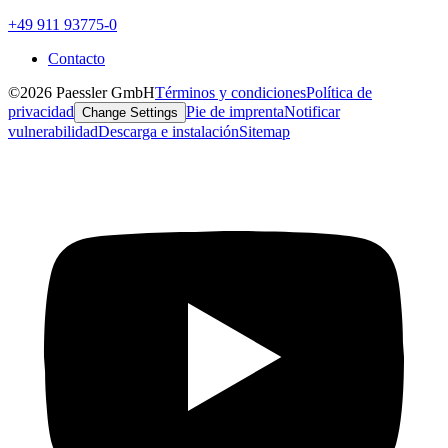
+49 911 93775-0
Contacto
©2026 Paessler GmbH
Términos y condiciones
Política de
privacidad
Pie de imprenta
Notificar
Change Settings
vulnerabilidad
Descarga e instalación
Sitemap