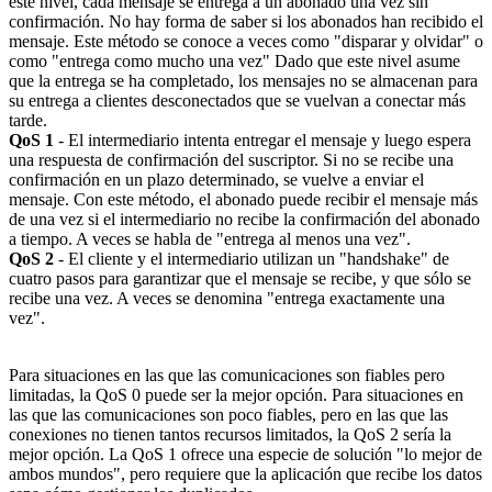
este nivel, cada mensaje se entrega a un abonado una vez sin
confirmación. No hay forma de saber si los abonados han recibido el
mensaje. Este método se conoce a veces como "disparar y olvidar" o
como "entrega como mucho una vez" Dado que este nivel asume
que la entrega se ha completado, los mensajes no se almacenan para
su entrega a clientes desconectados que se vuelvan a conectar más
tarde.
QoS 1
- El intermediario intenta entregar el mensaje y luego espera
una respuesta de confirmación del suscriptor. Si no se recibe una
confirmación en un plazo determinado, se vuelve a enviar el
mensaje. Con este método, el abonado puede recibir el mensaje más
de una vez si el intermediario no recibe la confirmación del abonado
a tiempo. A veces se habla de "entrega al menos una vez".
QoS 2
- El cliente y el intermediario utilizan un "handshake" de
cuatro pasos para garantizar que el mensaje se recibe, y que sólo se
recibe una vez. A veces se denomina "entrega exactamente una
vez".
Para situaciones en las que las comunicaciones son fiables pero
limitadas, la QoS 0 puede ser la mejor opción. Para situaciones en
las que las comunicaciones son poco fiables, pero en las que las
conexiones no tienen tantos recursos limitados, la QoS 2 sería la
mejor opción. La QoS 1 ofrece una especie de solución "lo mejor de
ambos mundos", pero requiere que la aplicación que recibe los datos