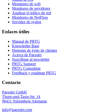
Monitoreo de wifi
Monitoreo de servidores
Analizar el tráfico de red
Monitoreo de NetFlow
Servidor de syslog
Enlaces útiles
Manual de PRTG
Knowledge Base
Historias de éxito de clientes
Acerca de Paessler
Suscríbase al newsletter
PRTG Support
PRTG Consulting
Feedback y roadmap PRTG
Contacto
Paessler GmbH
Thurn-und-Taxis-Str. 14
90411 Núremberg Alemania
info@paessler.com