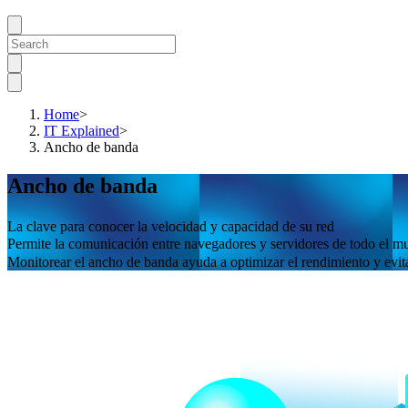
Home
>
IT Explained
>
Ancho de banda
Ancho de banda
La clave para conocer la velocidad y capacidad de su red
Permite la comunicación entre navegadores y servidores de todo el 
Monitorear el ancho de banda ayuda a optimizar el rendimiento y evita