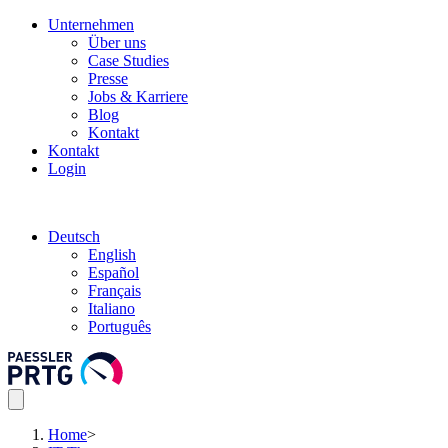
Unternehmen
Über uns
Case Studies
Presse
Jobs & Karriere
Blog
Kontakt
Kontakt
Login
Deutsch
English
Español
Français
Italiano
Português
Home
>